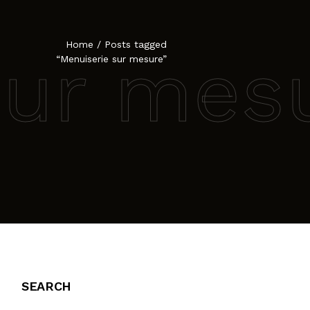
Home
/
Posts tagged
sur mes
“Menuiserie sur mesure”
SEARCH