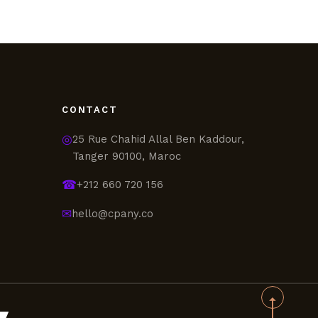
CONTACT
◎
25 Rue Chahid Allal Ben Kaddour,
Tanger 90100, Maroc
☎
+212 660 720 156
✉
hello@cpany.co