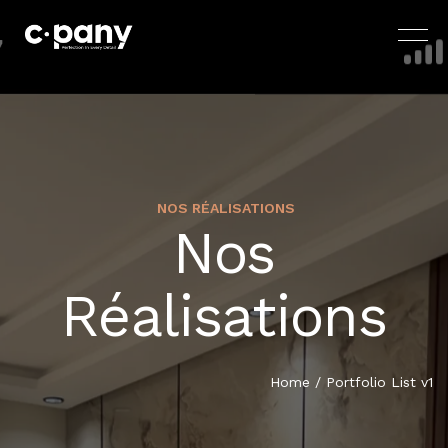
NOS RÉALISATIONS
Nos
ACCUEIL
Réalisations
À PROPOS
SERVICES
Home
/
Portfolio List v1
BLOG