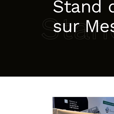
Stand d
Stan
sur Me