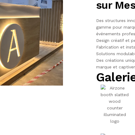
sur Me
Des structures inno
gamme pour marquer
événements profes
Design créatif et p
Fabrication et inst
Solutions modulable
Des créations uniq
marque et captiven
Galeri