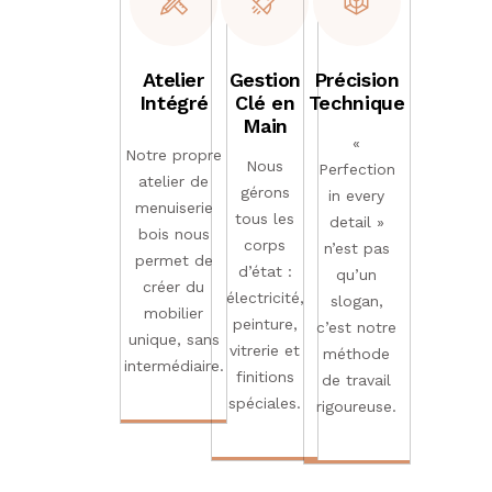
Atelier
Gestion
Précision
Intégré
Clé en
Technique
Main
«
Notre propre
Nous
Perfection
atelier de
gérons
in every
menuiserie
tous les
detail »
bois nous
corps
n’est pas
permet de
d’état :
qu’un
créer du
électricité,
slogan,
mobilier
peinture,
c’est notre
unique, sans
vitrerie et
méthode
intermédiaire.
finitions
de travail
spéciales.
rigoureuse.