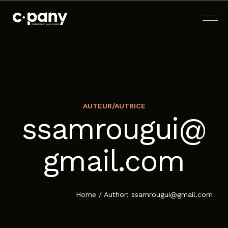
AUTEUR/AUTRICE
ssamrougui@
ACCUEIL
gmail.com
À PROPOS
SERVICES
Home
/
Author: ssamrougui@gmail.com
BLOG