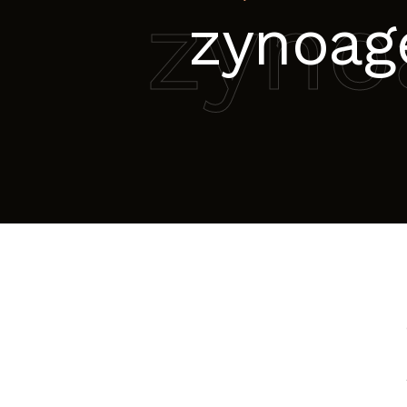
zyno
zynoag