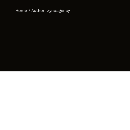
Home
/
Author: zynoagency