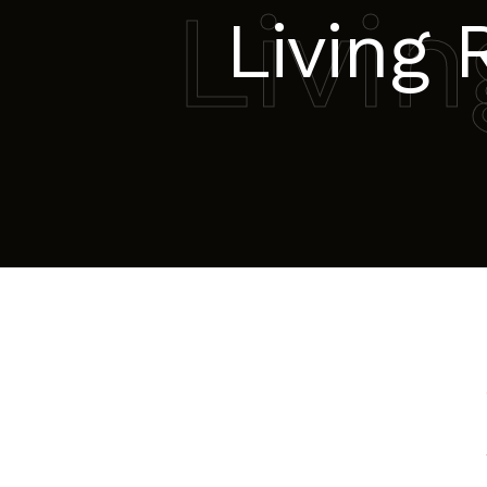
Livi
Living