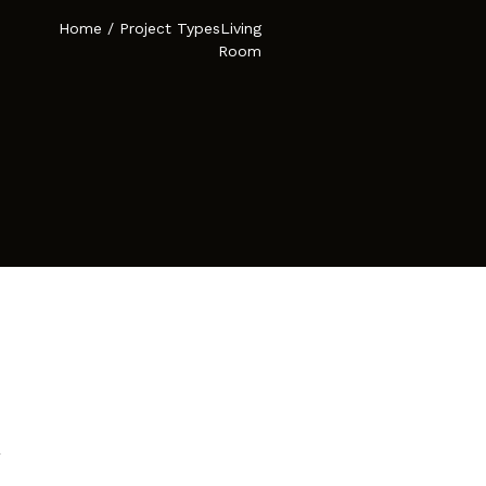
Home
/
Project Types
Living
Room